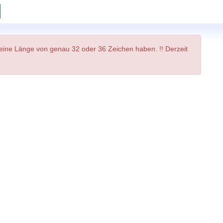
s eine Länge von genau 32 oder 36 Zeichen haben. !! Derzeit