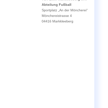
Abteilung
Fußball
Sportplatz „An der Möncherei“
Mönchereistrasse 4
04416 Markkleeberg
TRAININGSZEITEN
Mittwoch 17.00 - 18.30 Uhr KR
Freitag 17.00 - 18.30 Uhr