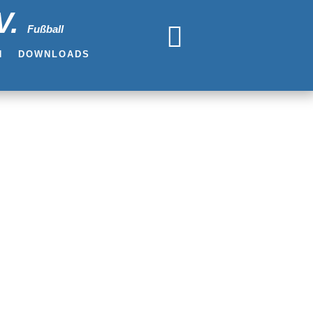
V.

Fußball
N
DOWNLOADS