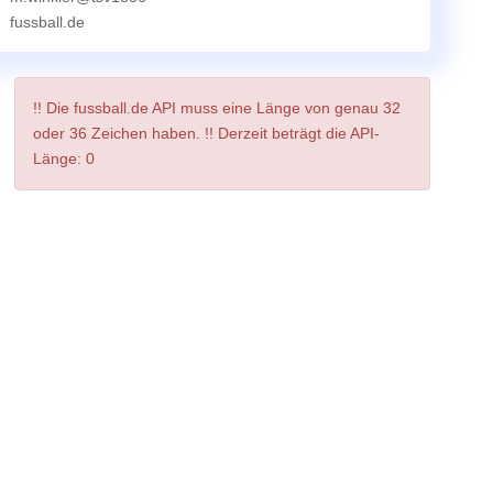
fussball.de
!! Die fussball.de API muss eine Länge von genau 32
oder 36 Zeichen haben. !! Derzeit beträgt die API-
Länge: 0