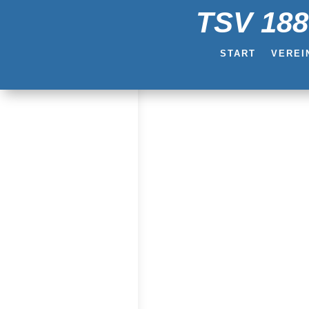
TSV 18
START
VEREI